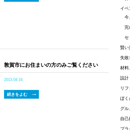
イベ
今
完
セ
賢い
失敗
敦賀市にお住まいの方のみご覧ください
材料
設計
2013.04.16
リフ
続きをよむ
ぼく
グル
自己
プラ