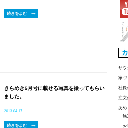
続きをよむ
サウ
家づ
社長
きらめき5月号に載せる写真を撮ってもらい
ました。
注文
あめ
2013.04.17
施
続きをよむ
お