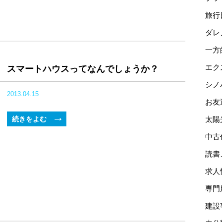
旅行
ダレ
一方
エク
スマートハウスってなんでしょうか？
シノ
2013.04.15
お友
続きをよむ
太陽
中古
読書
求人
専門
建設