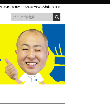
ならあめりか屋かっこいい家かわいい家建ててます