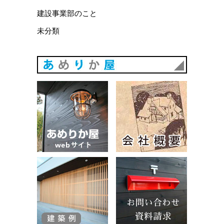
建設事業部のこと
未分類
あめりか
あめりか屋WEBサイト
会社概要
建築例
お問い合