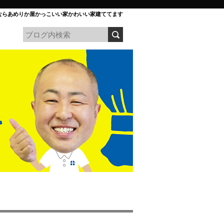
ならあめりか屋かっこいい家かわいい家建ててます