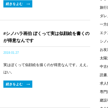
続きをよむ
旅行
ダレ
一方
エク
#シノハラ画伯 ぼくって実は似顔絵を書くの
が得意なんです
シノ
お友
2019.01.27
太陽
実はぼくって似顔絵を描くのが得意なんです。ええ。
中古
はい。
読書
求人
続きをよむ
専門
建設