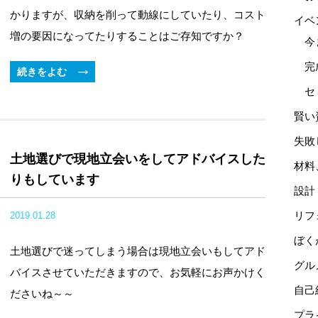
かりますが、収納を削って動線にしていたり、コスト
イベ
増の要因になってたりすることはご存知ですか？
今
完
続きをよむ
セ
賢い
失敗
土地選びで現地立会いをしてアドバイスした
材料
りもしています
設計
リフ
2019.01.28
ぼく
土地選びで迷ってしまう場合は現地立会いもしてアド
グル
バイスさせていただきますので、お気軽にお声かけく
自己
ださいね～～
プラ