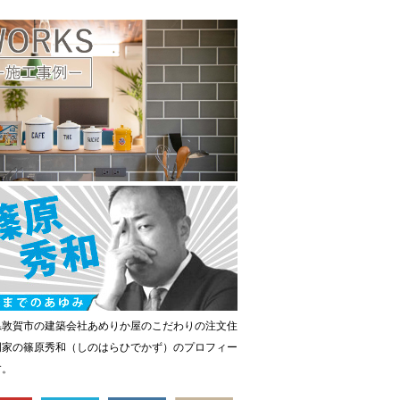
県敦賀市の建築会社あめりか屋のこだわりの注文住
門家の篠原秀和（しのはらひでかず）のプロフィー
す。