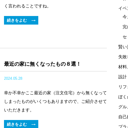
く言われることですね。
イベ
今
続きをよむ
完
セ
賢い
失敗
最近の家に無くなったもの８選！
材料
設計
2024.05.28
リフ
幸か不幸かここ最近の家（注文住宅）から無くなって
ぼく
しまったものがいくつもありますので、ご紹介させて
グル
いただきます。
自己
続きをよむ
プラ