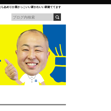
ならあめりか屋かっこいい家かわいい家建ててます