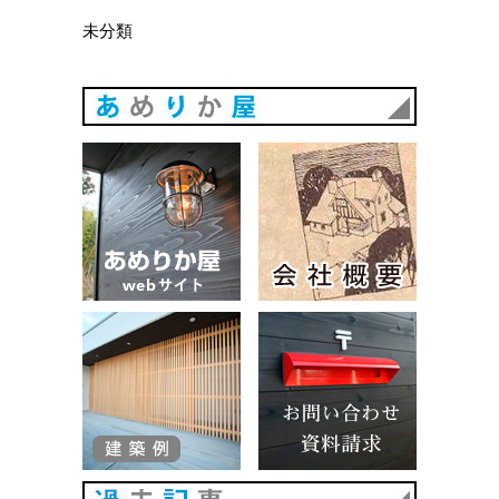
未分類
あめりか
あめりか屋WEBサイト
会社概要
建築例
お問い合
過去記事