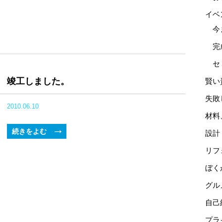
イベ
今
完
セ
竣工しました。
賢い
失敗
2010.06.10
材料
続きをよむ
設計
リフ
ぼく
グル
自己
プラ