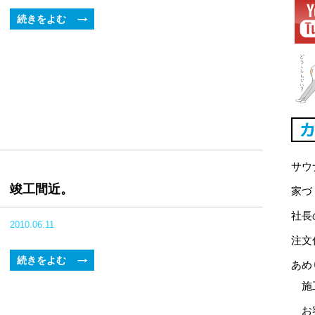
続きをよむ
サウ
竣工間近。
家づ
社長
2010.06.11
注文
続きをよむ
あめ
施
お