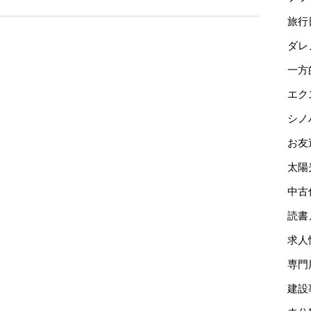
旅行
ダレ
一方
エク
シノ
お友
太陽
中古
読書
求人
専門
建設