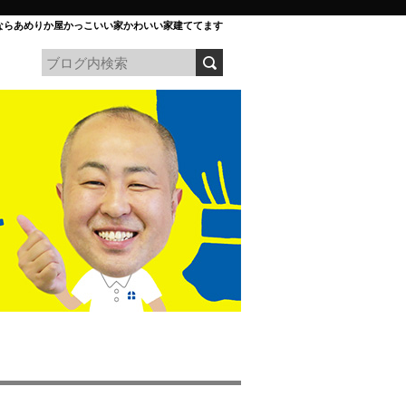
ならあめりか屋かっこいい家かわいい家建ててます