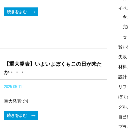
イベ
続きをよむ
今
完
セ
賢い
失敗
【重大発表】いよいよぼくもこの日が来た
材料
か・・・
設計
リフ
2025.05.11
ぼく
重大発表です
グル
続きをよむ
自己
プラ