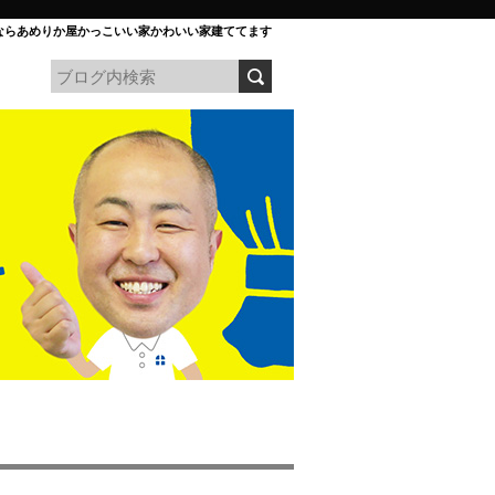
ならあめりか屋かっこいい家かわいい家建ててます