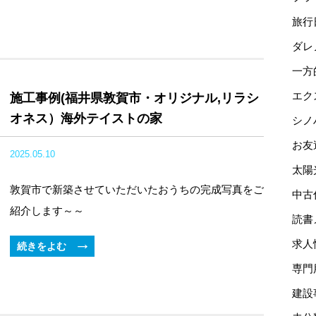
旅行
ダレ
一方
エク
施工事例(福井県敦賀市・オリジナル,リラシ
オネス）海外テイストの家
シノ
お友
2025.05.10
太陽
敦賀市で新築させていただいたおうちの完成写真をご
中古
紹介します～～
読書
求人
続きをよむ
専門
建設