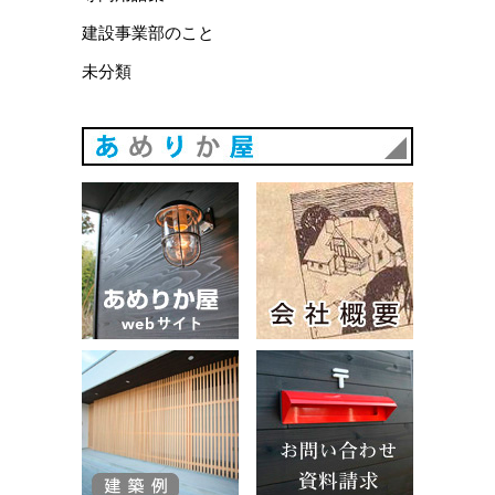
建設事業部のこと
未分類
あめりか
あめりか屋WEBサイト
会社概要
建築例
お問い合