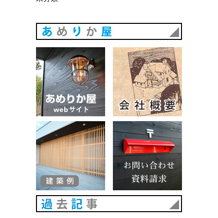
あめりか
あめりか屋WEBサイト
会社概要
建築例
お問い合
過去記事