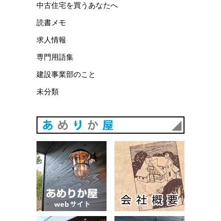
中古住宅を買うあなたへ
読書メモ
求人情報
専門用語集
建設事業部のこと
未分類
あめりか
あめりか屋WEBサイト
会社概要
建築例
お問い合