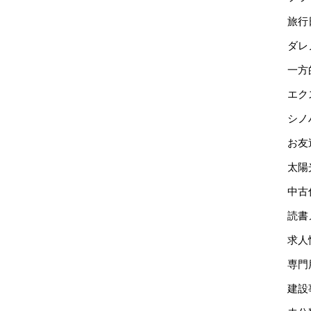
旅行
ダレ
一方
エク
シノ
お友
太陽
中古
読書
求人
専門
建設