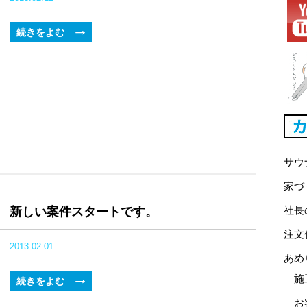
続きをよむ
サウ
家づ
社長
新しい案件スタートです。
注文
2013.02.01
あめ
施
続きをよむ
お