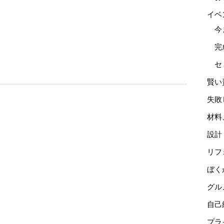
イベ
今
完
セ
賢い
失敗
材料
設計
リフ
ぼく
グル
自己
プラ