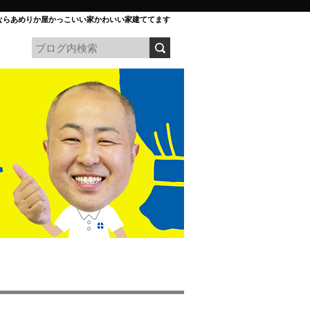
ならあめりか屋かっこいい家かわいい家建ててます