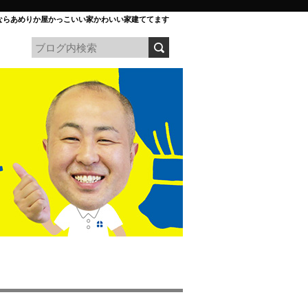
ならあめりか屋かっこいい家かわいい家建ててます