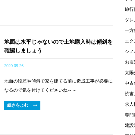
旅行
ダレ
一方
エク
地面は水平じゃないので土地購入時は傾斜を
確認しましょう
シノ
お友
2020.09.26
太陽
地面の段差や傾斜で家を建てる前に造成工事が必要に
中古
なるので気を付けてくださいね～～
読書
求人
続きをよむ
専門
建設