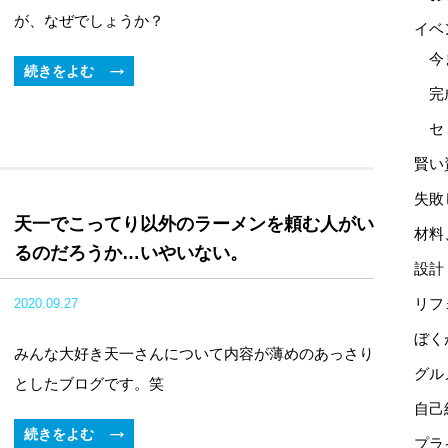
が、なぜでしょうか？
イベ
今
続きをよむ
完
セ
賢い
失敗
天一でこってり以外のラーメンを頼む人がい
材料
るのだろうか…いやいない。
設計
リフ
2020.09.27
ぼく
みんな大好き天一さんについて内容が薄めのあっさり
グル
としたブログです。笑
自己
続きをよむ
プラ