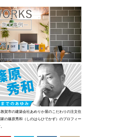
県敦賀市の建築会社あめりか屋のこだわりの注文住
門家の篠原秀和（しのはらひでかず）のプロフィー
す。