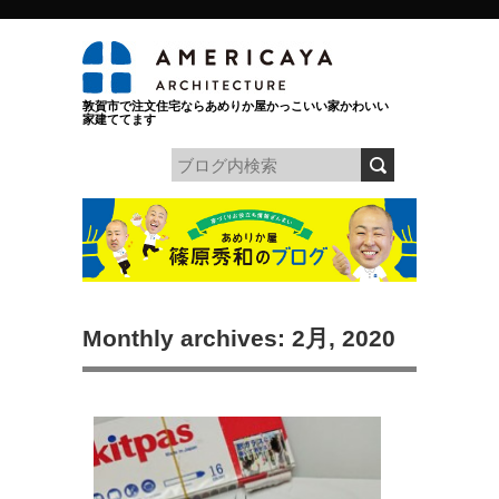
敦賀市で注文住宅ならあめりか屋かっこいい家かわいい
家建ててます
Monthly archives: 2月, 2020