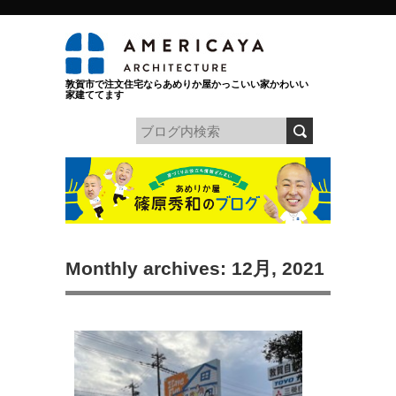
敦賀市で注文住宅ならあめりか屋かっこいい家かわいい
家建ててます
Monthly archives: 12月, 2021