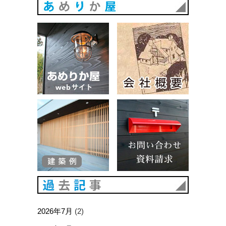
あめりか
あめりか屋WEBサイト
会社概要
建築例
お問い合
過去記事
2026年7月
(2)