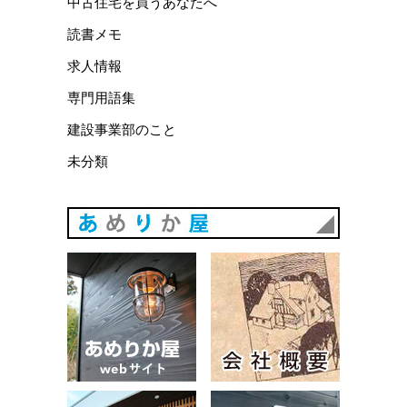
中古住宅を買うあなたへ
読書メモ
求人情報
専門用語集
建設事業部のこと
未分類
あめりか
あめりか屋WEBサイト
会社概要
建築例
お問い合