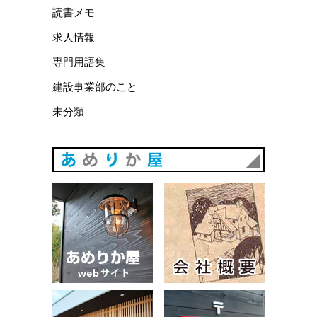
読書メモ
求人情報
専門用語集
建設事業部のこと
未分類
あめりか
あめりか屋WEBサイト
会社概要
建築例
お問い合