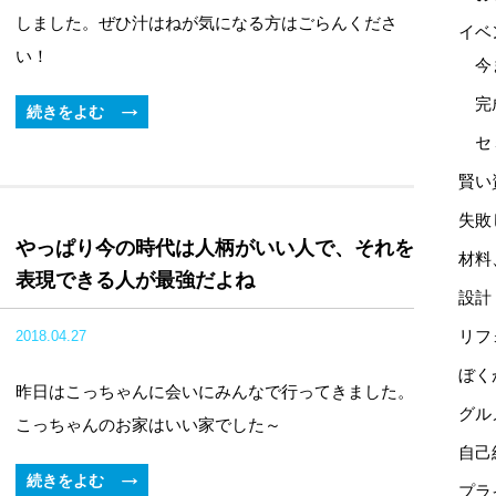
しました。ぜひ汁はねが気になる方はごらんくださ
イベ
い！
今
完
続きをよむ
セ
賢い
失敗
やっぱり今の時代は人柄がいい人で、それを
材料
表現できる人が最強だよね
設計
リフ
2018.04.27
ぼく
昨日はこっちゃんに会いにみんなで行ってきました。
グル
こっちゃんのお家はいい家でした～
自己
続きをよむ
プラ