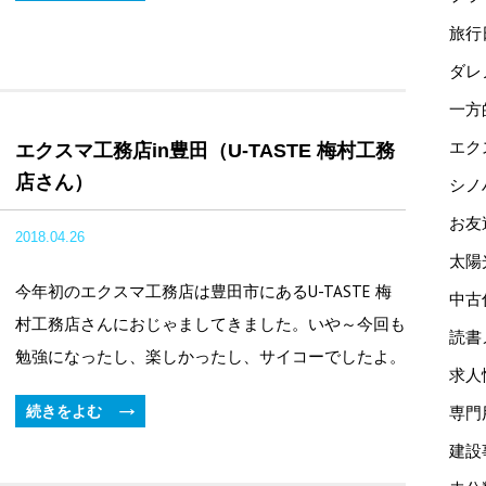
旅行
ダレ
一方
エク
エクスマ工務店in豊田（U-TASTE 梅村工務
店さん）
シノ
お友
2018.04.26
太陽
今年初のエクスマ工務店は豊田市にあるU-TASTE 梅
中古
村工務店さんにおじゃましてきました。いや～今回も
読書
勉強になったし、楽しかったし、サイコーでしたよ。
求人
続きをよむ
専門
建設