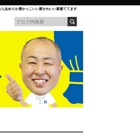
ならあめりか屋かっこいい家かわいい家建ててます