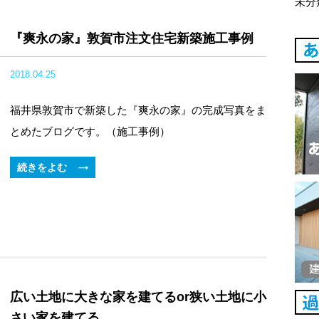
未分
『爽永の家』敦賀市注文住宅新築施工事例
2018.04.25
福井県敦賀市で新築した『爽永の家』の完成写真をま
とめたブログです。（施工事例）
続きをよむ
広い土地に大きな家を建てるor狭い土地に小
さい家を建てる