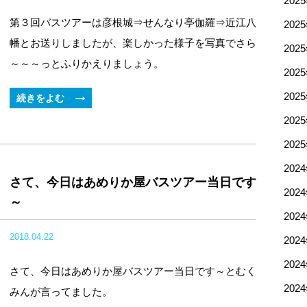
202
第３回バスツアーは彦根城⇒せんなり亭伽羅⇒近江八
202
幡とお送りしましたが、楽しかった様子を写真でさら
202
～～～っとふりかえりましょう。
202
202
続きをよむ
202
202
202
さて、今日はあめりか屋バスツアー当日です
202
～
202
2018.04.22
202
202
さて、今日はあめりか屋バスツアー当日です～とむく
202
みんが言ってました。