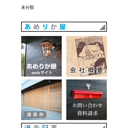
未分類
あめりか
あめりか屋WEBサイト
会社概要
建築例
お問い合
過去記事