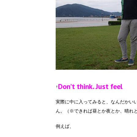
Don’t think. Just feel
↑
実際に中に入ってみると、なんだかい
ん。（※できれば昼とか夜とか、晴れ
例えば、