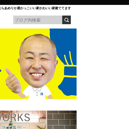
ならあめりか屋かっこいい家かわいい家建ててます