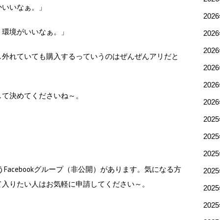
かいいなぁ。」
202
、環境がいいなぁ。」
202
202
し外れていても購入するっていうのはぜんぜんアリだと
202
202
して決めてくださいね～。
202
202
202
202
うFacebookグループ（非公開）があります。気になる方
202
て入りたい人はお気軽に申請してください～。
202
202