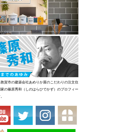
県敦賀市の建築会社あめりか屋のこだわりの注文住
門家の篠原秀和（しのはらひでかず）のプロフィー
す。