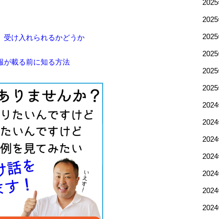
202
202
202
、受け入れられるかどうか
202
報が載る前に知る方法
202
202
202
202
202
202
202
202
202