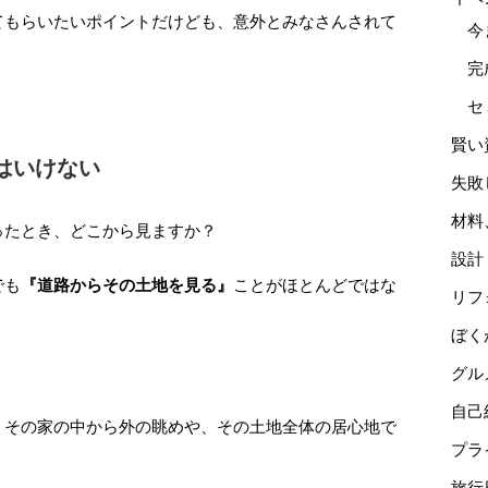
てもらいたいポイントだけども、意外とみなさんされて
今
完
セ
賢い
はいけない
失敗
材料
ったとき、どこから見ますか？
設計
でも
『道路からその土地を見る』
ことがほとんどではな
リフ
ぼく
グル
自己
、その家の中から外の眺めや、その土地全体の居心地で
プラ
旅行