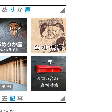
あめりか屋
あめりか屋WEBサイト
会社概要
建築例
お問い合わせ 資料請求
過去記事
6年7月
(2)