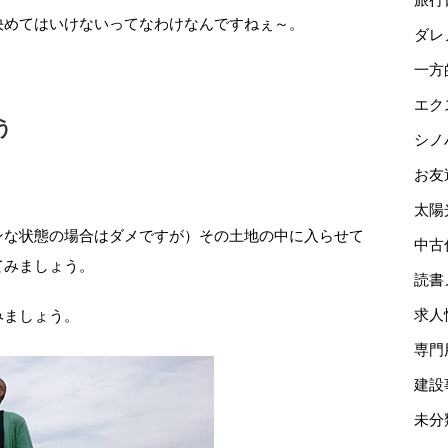
決めてはいけないってなわけなんですねぇ～。
ダレ
一方
エク
う
シノ
お友
？
太陽
ンな状態の場合はダメですが）その土地の中に入らせて
中古
てみましょう。
読書
みましょう。
求人
専門
建設
未分