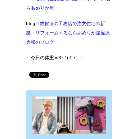
らあめりか屋
blog⇒
敦賀市の工
務店で注文住宅の新
築・リフォームするならあめりか屋篠原
秀和のブログ
～今日の体重＝85.1(-0.7）～