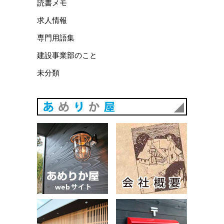
読書メモ
求人情報
専門用語集
建設事業部のこと
未分類
あめりか
あめりか屋WEBサイト
会社概要
建築例
お問い合