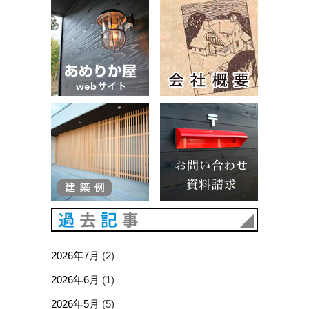
あめりか屋WEBサイト
会社概要
建築例
お問い合
過去記事
2026年7月
(2)
2026年6月
(1)
2026年5月
(5)