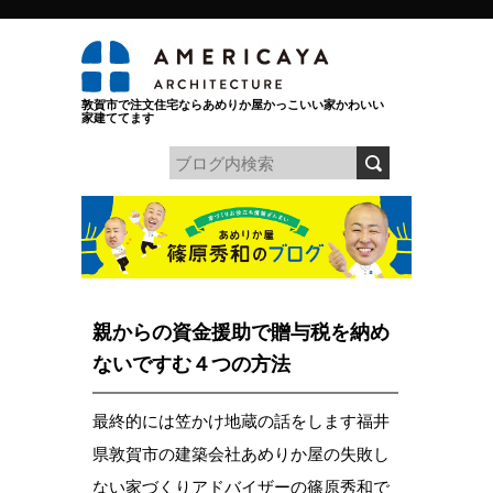
敦賀市で注文住宅ならあめりか屋かっこいい家かわいい
家建ててます
親からの資金援助で贈与税を納め
ないですむ４つの方法
最終的には笠かけ地蔵の話をします福井
県敦賀市の建築会社あめりか屋の失敗し
ない家づくりアドバイザーの篠原秀和で