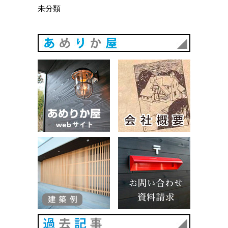
未分類
あめりか
あめりか屋WEBサイト
会社概要
建築例
お問い合
過去記事