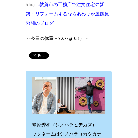
blog⇒
敦賀市の工務店で注文住宅の新
築・リフォームするならあめりか屋篠原
秀和のブログ
～今日の体重＝82.7kg(-0.1）～
篠原秀和（シノハラヒデカズ）ニ
ックネームはシノハラ（カタカナ