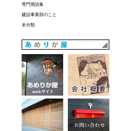
専門用語集
建設事業部のこと
未分類
あめりか
あめりか屋WEBサイト
会社概要
建築例
お問い合