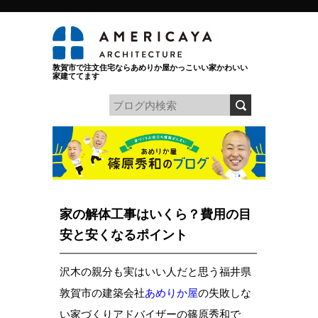
敦賀市で注文住宅ならあめりか屋かっこいい家かわいい
家建ててます
家の解体工事はいくら？費用の目
安と安くなるポイント
沢木の親分も実はいい人だと思う福井県
敦賀市の建築会社
あめりか屋
の失敗しな
い家づくりアドバイザーの篠原秀和で