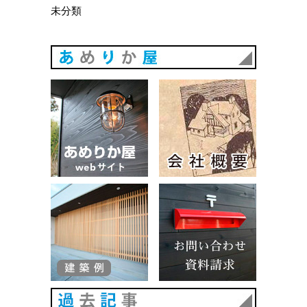
未分類
あめりか
あめりか屋WEBサイト
会社概要
建築例
お問い合
過去記事