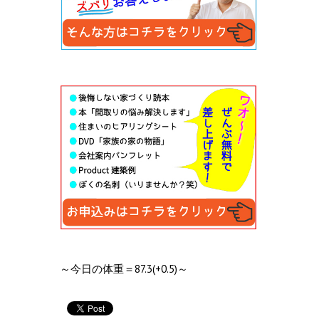
～今日の体重＝87.3(+0.5)～