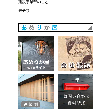
建設事業部のこと
未分類
あめりか
あめりか屋WEBサイト
会社概要
建築例
お問い合