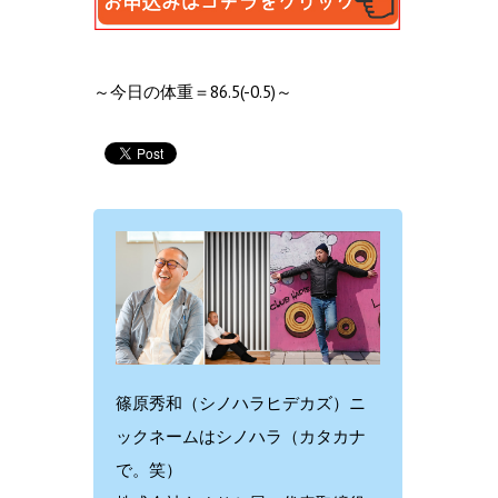
～今日の体重＝86.5(-0.5)～
篠原秀和（シノハラヒデカズ）ニ
ックネームはシノハラ（カタカナ
で。笑）