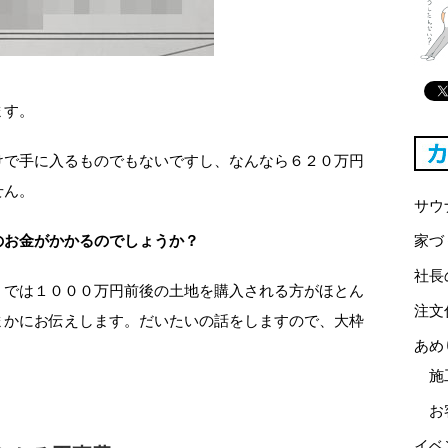
ます。
けで手に入るものでもないですし、なんなら６２０万円
せん。
サウ
のお金がかかるのでしょうか？
家づ
社長
）では１０００万円前後の土地を購入される方がほとん
注文
まかにお伝えします。だいたいの話をしますので、大枠
あめ
施
お
イベ