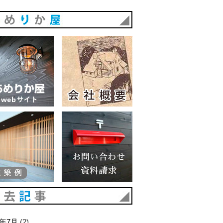
あめりか屋
あめりか屋WEBサイト
会社概要
建築例
お問い合わせ 資料請求
過去記事
6年7月
(2)