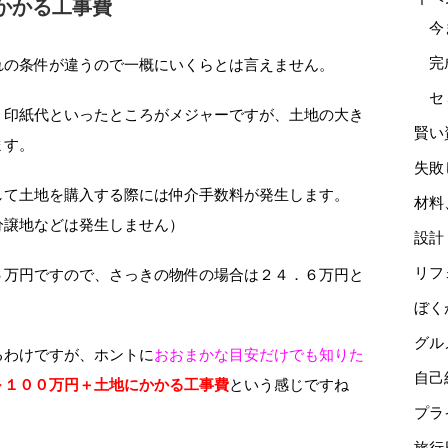
かかる工事費
今
完
れの条件が違うので一概にいくらとは言えません。
セ
、印紙代といったところがメジャーですが、土地の大き
賢い
ます。
失敗
して土地を購入する際には仲介手数料が発生します。
材料
分譲地などは発生しません）
設計
リフ
６万円ですので、さっきの物件の場合は２４．６万円と
ぼく
グル
るわけですが、ホントに
おおまかな目安だけでも知りた
自己
～１００万円＋土地にかかる工事費
という感じですね
プラ
旅行