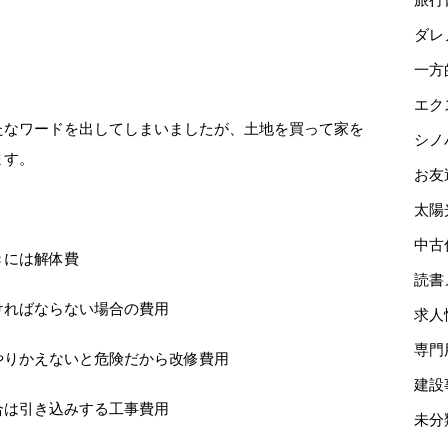
ダレ
一方
エク
たなワードを出してしまいましたが、土地を買って家を
シノ
ます。
お友
太陽
中古
きには解体費
読書
ければならない場合の費用
求人
専門
やりかえないと危険だから改修費用
建設
合は引き込みする工事費用
未分