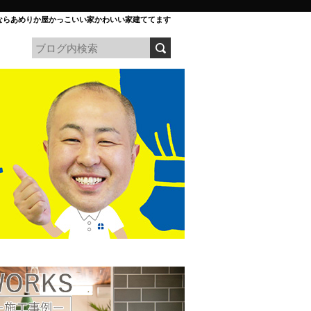
ならあめりか屋かっこいい家かわいい家建ててます