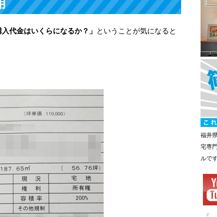
用
購入代金はいくらになるか？」
ということが気になると
）
福井
宅専
ルで