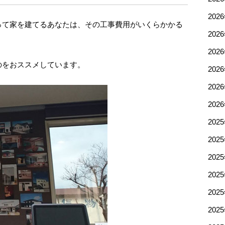
202
って家を建てるあなたは、その工事費用がいくらかかる
202
？
202
のをおススメしています。
202
202
202
202
202
202
202
202
202