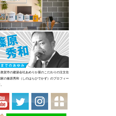
県敦賀市の建築会社あめりか屋のこだわりの注文住
門家の篠原秀和（しのはらひでかず）のプロフィー
す。