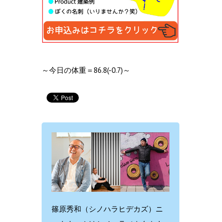
～今日の体重＝86.8(-0.7)～
篠原秀和（シノハラヒデカズ）ニ