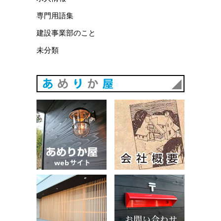
専門用語集
建設事業部のこと
未分類
あめりか
あめりか屋WEBサイト
会社概要
建築例
お問い合