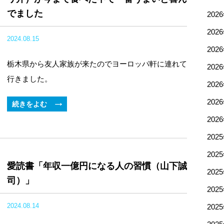
でました
202
202
2024.08.15
202
栃木県から友人家族が来たのでヨーロッパ軒に連れて
202
行きました。
202
202
続きをよむ
202
202
202
愛読書「年収一億円になる人の習慣（山下誠
202
司）」
202
2024.08.14
202