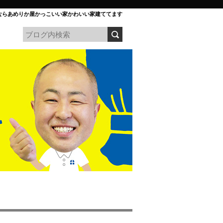
ならあめりか屋かっこいい家かわいい家建ててます