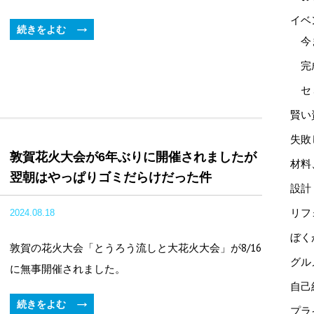
イベ
続きをよむ
今
完
セ
賢い
失敗
敦賀花火大会が6年ぶりに開催されましたが
材料
翌朝はやっぱりゴミだらけだった件
設計
リフ
2024.08.18
ぼく
敦賀の花火大会「とうろう流しと大花火大会」が8/16
グル
に無事開催されました。
自己
続きをよむ
プラ