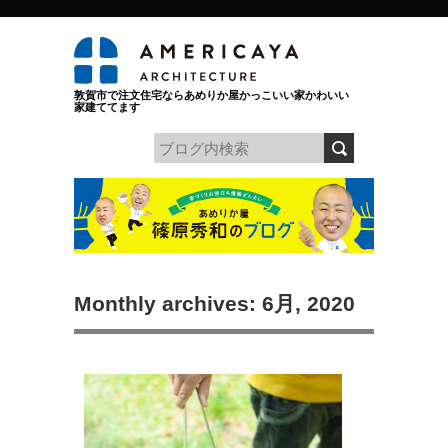
敦賀市で注文住宅ならあめりか屋かっこいい家かわいい
家建ててます
Monthly archives: 6月, 2020