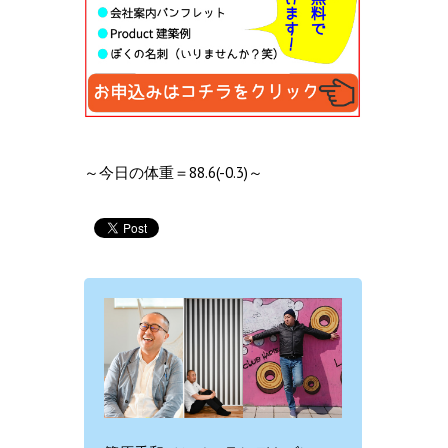
～今日の体重＝88.6(-0.3)～