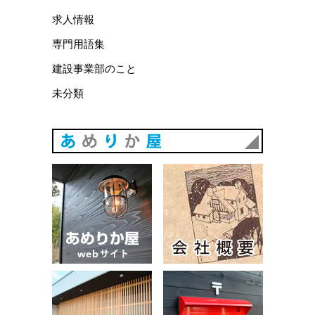
求人情報
専門用語集
建設事業部のこと
未分類
あめりか
あめりか屋WEBサイト
会社概要
建築例
お問い合