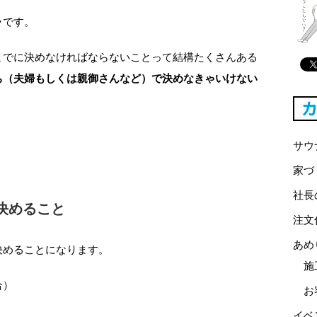
ラです。
までに決めなければならないことって結構たくさんある
ち（夫婦もしくは親御さんなど）で決めなきゃいけない
サウ
家づ
社長
決めること
注文
あめ
決めることになります。
施
合）
お
イベ