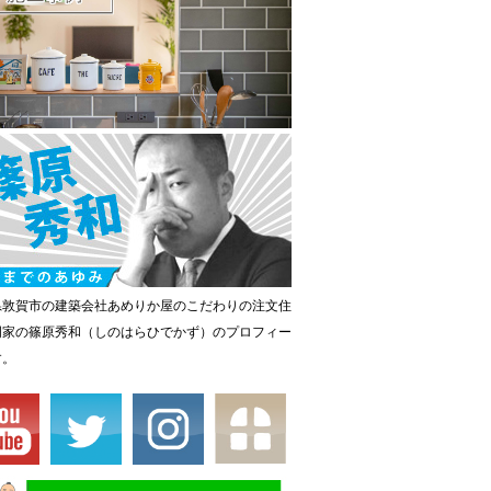
県敦賀市の建築会社あめりか屋のこだわりの注文住
門家の篠原秀和（しのはらひでかず）のプロフィー
す。