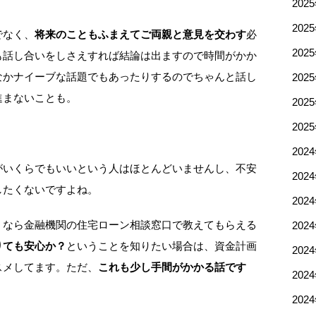
202
202
でなく、
将来のこともふまえてご両親と意見を交わす
必
202
も話し合いをしさえすれば結論は出ますので時間がかか
なかナイーブな話題でもあったりするのでちゃんと話し
202
進まないことも。
202
202
202
がいくらでもいいという人はほとんどいませんし、不安
202
したくないですよね。
202
？なら金融機関の住宅ローン相談窓口で教えてもらえる
202
りても安心か？
ということを知りたい場合は、資金計画
202
スメしてます。ただ、
これも少し手間がかかる話です
202
202