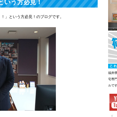
という方必見！
う！」という方必見！のブログです。
福井
宅専
ルで