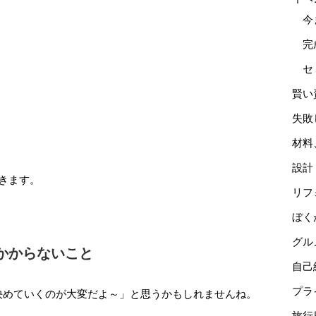
今
完
セ
賢い
失敗
材料
設計
きます。
リフ
ぼく
グル
かからないこと
自己
プラ
決めていくのが大変だよ～」と思うかもしれませんね。
旅行