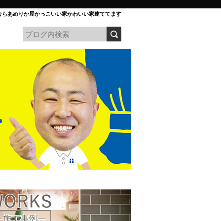
ならあめりか屋かっこいい家かわいい家建ててます