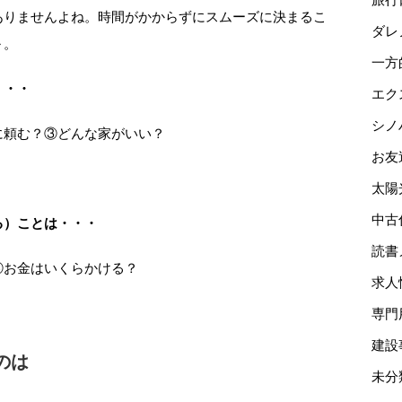
ありませんよね。時間がかからずにスムーズに決まるこ
ダレ
～。
一方
・・・
エク
シノ
に頼む？③どんな家がいい？
お友
太陽
中古
る）ことは・・・
読書
⑥お金はいくらかける？
求人
専門
建設
のは
未分