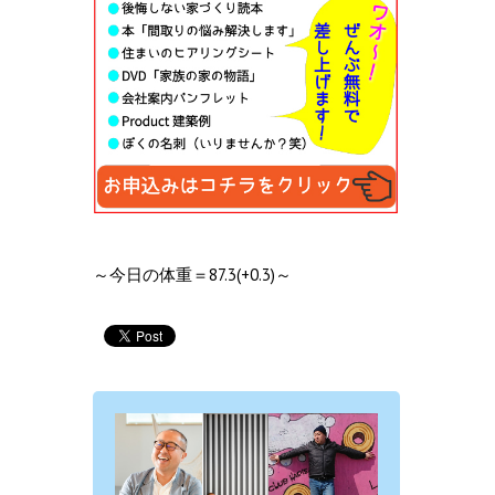
～今日の体重＝87.3(+0.3)～