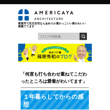
敦賀市で注文住宅ならあめりか屋かっこいい家かわいい
家建ててます
「何度も打ち合わせ重ねてこだわ
ったところは愛着がわいてます」
１年暮らしてからの感
想