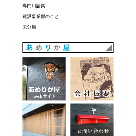
専門用語集
建設事業部のこと
未分類
あめりか
あめりか屋WEBサイト
会社概要
建築例
お問い合