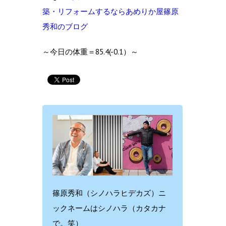
築・リフォームするならあめりか屋篠原
秀和のブログ
～今日の体重＝85.4(-0.1）～
篠原秀和（シノハラヒデカズ）ニ
ックネームはシノハラ（カタカナ
で。笑）