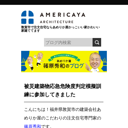
敦賀市で注文住宅ならあめりか屋かっこいい家かわいい
家建ててます
被災建築物応急危険度判定模擬訓
練に参加してきました
こんにちは！福井県敦賀市の建築会社あ
めりか屋のこだわりの注文住宅専門家の
篠原秀和
です。