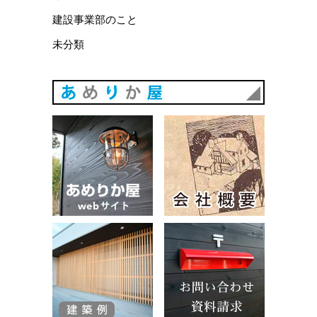
建設事業部のこと
未分類
あめりか
あめりか屋WEBサイト
会社概要
建築例
お問い合