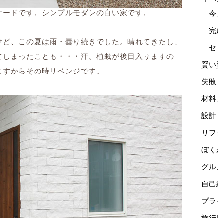
サードです。シンプルモダンの白い家です。
今
完
けど、この夏は雨・曇り続きでした。晴れてきたし、
セ
てしまったことも・・・汗。植栽が後日入りますの
賢い
ますからその時リベンジです。
失敗
材料
設計
リフ
ぼく
グル
自己
プラ
旅行