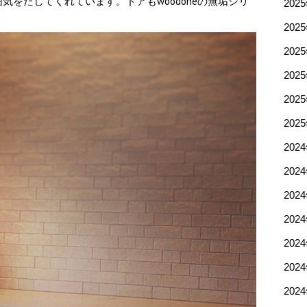
をだしてくれています。ドアもwoodoneの無垢シリ
202
202
202
202
202
202
202
202
202
202
202
202
202