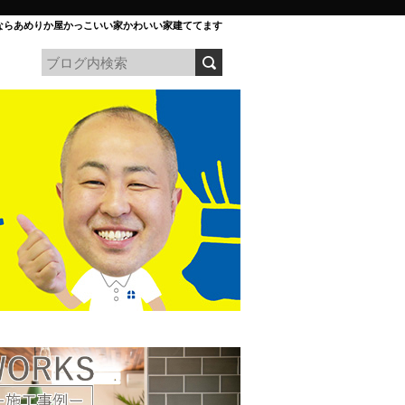
ならあめりか屋かっこいい家かわいい家建ててます