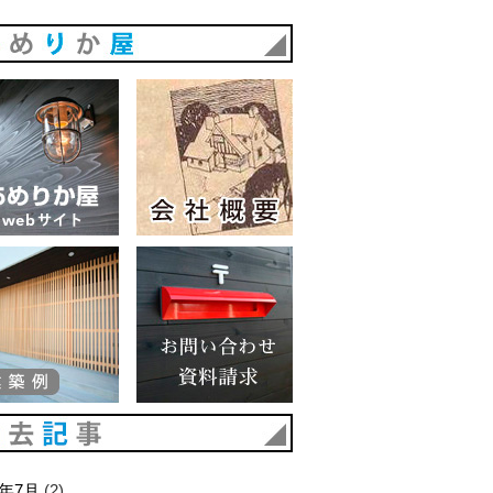
あめりか屋
あめりか屋WEBサイト
会社概要
建築例
お問い合わせ 資料請求
過去記事
6年7月
(2)