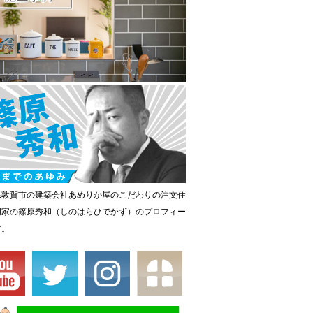
県敦賀市の建築会社あめりか屋のこだわりの注文住
門家の篠原秀和（しのはらひでかず）のプロフィー
す。