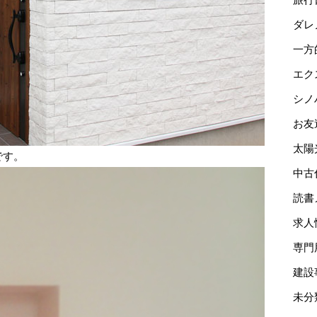
ダレ
一方
エク
シノ
お友
太陽
です。
中古
読書
求人
専門
建設
未分