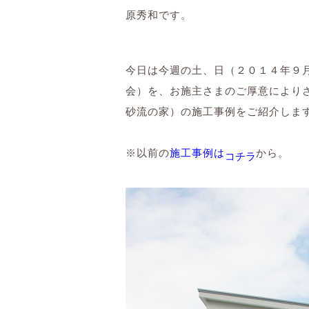
原秀和です。
今日
は今週の土、日（２０１４年９
会）を、お施主さまのご厚意により
砂流の家）の施工事例をご紹介しま
※以前の
施工事例は
から。
コチラ