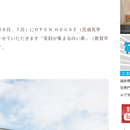
月６日、７日）にＯＰＥＮ ＨＯＵＳＥ（完成見学
させていただきます
『笑顔が集まる白い家』（
敦賀市
す。
福井
宅専
ルで