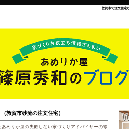
敦賀市で注文住宅
』（敦賀市砂流の注文住宅）
社あめりか屋の失敗しない家づくりアドバイザーの篠