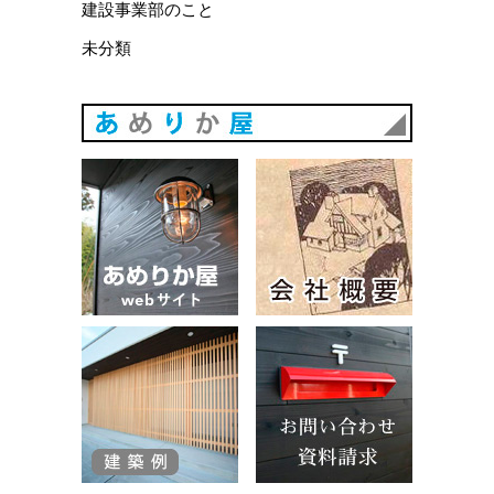
建設事業部のこと
未分類
あめりか
あめりか屋WEBサイト
会社概要
建築例
お問い合