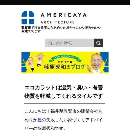
敦賀市で注文住宅ならあめりか屋かっこいい家かわいい
家建ててます
エコカラットは湿気・臭い・有害
物質を軽減してくれるタイルです
こんにちは！福井県敦賀市の建築会社
あ
めりか屋
の失敗しない家づくりアドバイ
ザーの篠原秀和です。