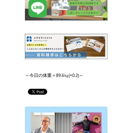
～今日の体重＝89.6㎏(+0.2)～