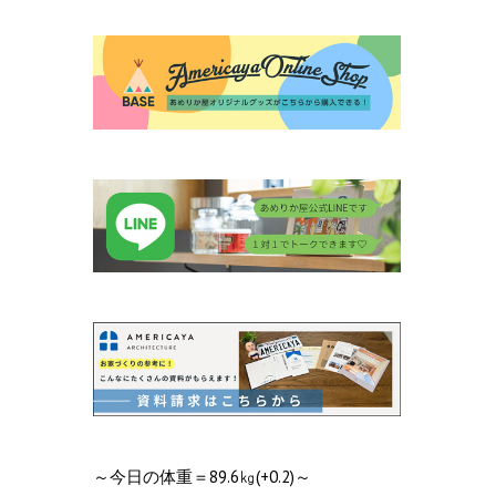
～今日の体重＝89.6㎏(+0.2)～