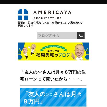
敦賀市で注文住宅ならあめりか屋かっこいい家かわいい
家建ててます
「友人の○○さんは月々８万円の住
宅ローンって聞いたから・・・」
「友人の○○さんは月々
８万円」