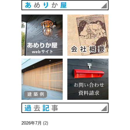
あめりか
あめりか屋WEBサイト
会社概要
建築例
お問い合
過去記事
2026年7月
(2)