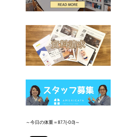
～今日の体重＝87.7(-0.0)～