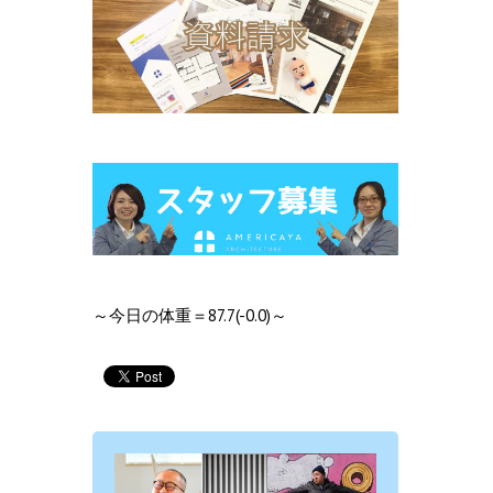
～今日の体重＝87.7(-0.0)～