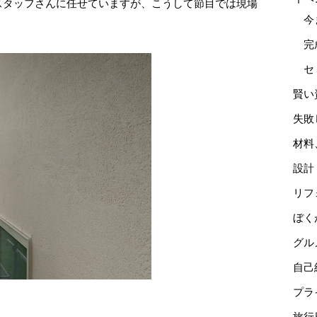
スタッフさんに任せていますが、こうして節目では現場
今
完
セ
賢い
失敗
材料
設計
リフ
ぼく
グル
自己
プラ
旅行