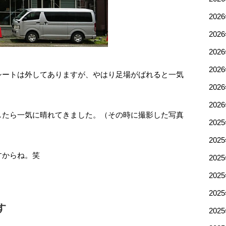
202
202
202
202
シートは外してありますが、やはり足場がばれると一気
202
202
したら一気に晴れてきました。（その時に撮影した写真
202
202
すからね。笑
202
202
202
す
202