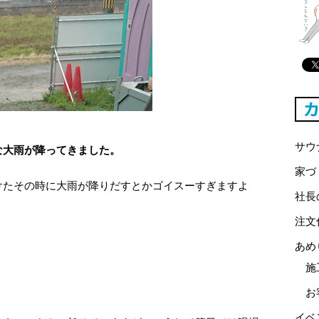
サウ
な大雨が降ってきました。
家づ
けたその時に大雨が降りだすとかゴイスーすぎますよ
社長
注文
あめ
施
お
イベ