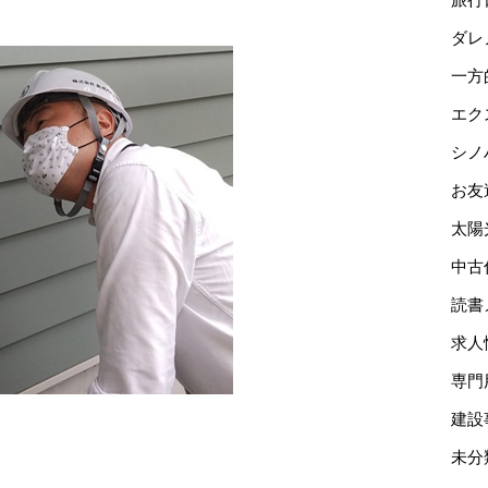
ダレ
一方
エク
シノ
お友
太陽
中古
読書
求人
専門
建設
未分