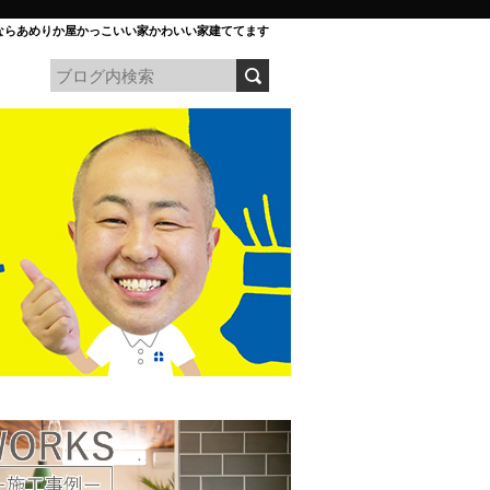
ならあめりか屋かっこいい家かわいい家建ててます