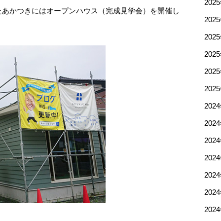
202
たあかつきにはオープンハウス（完成見学会）を開催し
202
202
202
202
202
202
202
202
202
202
202
202