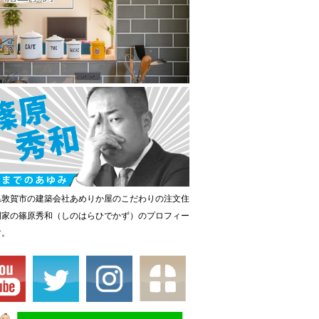
県敦賀市の建築会社あめりか屋のこだわりの注文住
門家の篠原秀和（しのはらひでかず）のプロフィー
す。