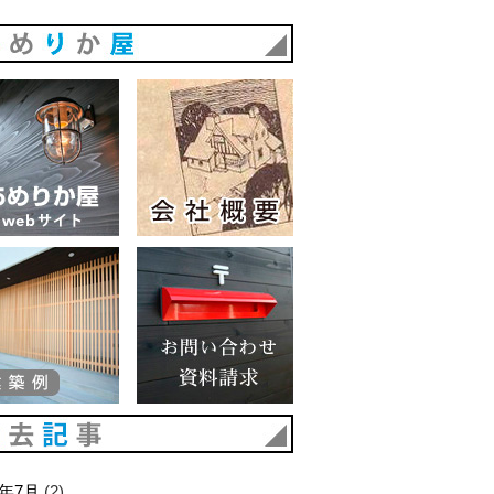
あめりか屋
あめりか屋WEBサイト
会社概要
建築例
お問い合わせ 資料請求
過去記事
6年7月
(2)