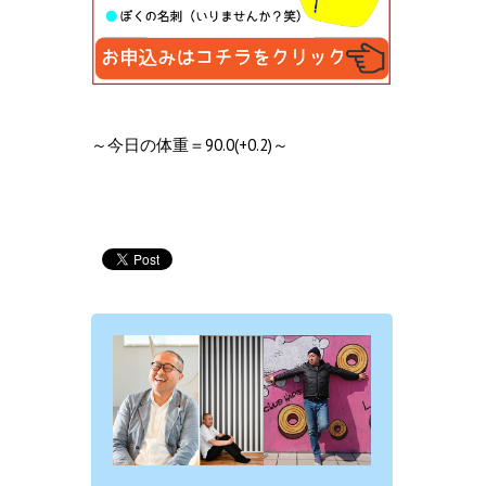
～今日の体重＝90.0(+0.2)～