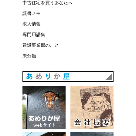
中古住宅を買うあなたへ
読書メモ
求人情報
専門用語集
建設事業部のこと
未分類
あめりか
あめりか屋WEBサイト
会社概要
建築例
お問い合