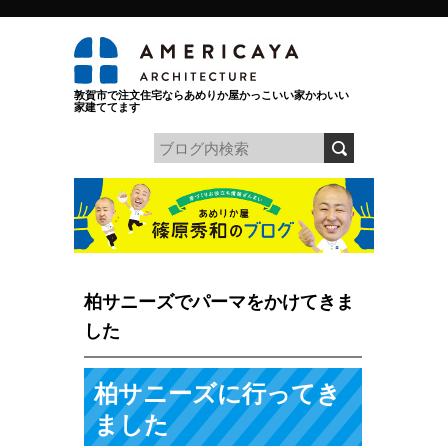
敦賀市で注文住宅ならあめりか屋かっこいい家かわいい
家建ててます
柏サニーズでパーマをかけてきま
した
柏サニーズに行ってき
ました