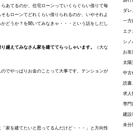
くらあてるのか、住宅ローンっていくらぐらい借りて毎
ダレ
もそもローンてどれくらい借りられるのか、いやそれよ
一方
るかどうか？を聞いてみなきゃ・・・という話をしだし
エク
シノ
乗り越えてみなさん家を建ててらっしゃいます。
（大な
お友
太陽
んのでやっぱりお金のことって大事です。テンションが
中古
読書
求人
専門
建設
未分
に「家を建てたいと思ってるんだけど・・・」と方向性