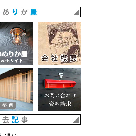
あめりか屋
あめりか屋WEBサイト
会社概要
建築例
お問い合わせ 資料請求
過去記事
6年7月
(2)