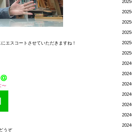
202
202
202
202
じにエスコートさせていただきますね！
202
202
202
202
202
202
202
202
202
にどうぞ