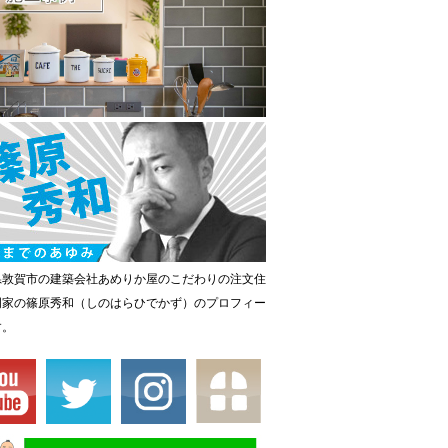
県敦賀市の建築会社あめりか屋のこだわりの注文住
門家の篠原秀和（しのはらひでかず）のプロフィー
す。