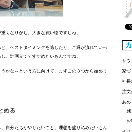
が重くなりがち。大きな買い物ですしね。
ると、ベストタイミングを逃したり、ご縁が流れていっ
るし、計画立ててすすめたいもんですね。
サウ
ようかな～という方に向けて、まずこの３つから始めま
家づ
。
社長
注文
あめ
とめる
施
お
ら、自分たちがやりたいこと、理想を盛り込みたいもん
イベ