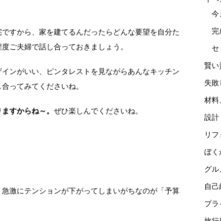
今
完
宅ですから、家を建てるんだったらどんな要望を自分た
程度ご夫婦で話し合っておきましょう。
セ
賢い
ザインがいい、ピンタレストを見ながらあんなキッチン
失敗
し合ってみてくださいね。
材料
りますからね～。
ぜひ楽しんでくださいね。
設計
リフ
ぼく
グル
自己
、急激にテンションが下がってしまいがちなのが「予算
プラ
旅行