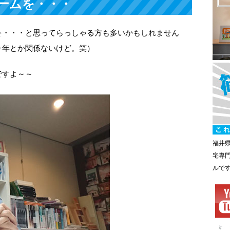
ームを・・・
を・・・と思ってらっしゃる方も多いかもしれません
９年とか関係ないけど。笑）
ですよ～～
福井
宅専
ルで