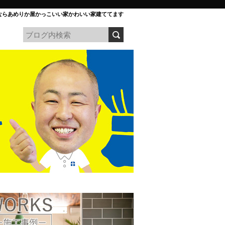
ならあめりか屋かっこいい家かわいい家建ててます