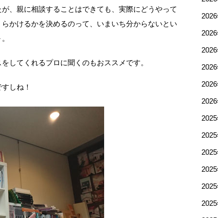
たが、親に相談することはできても、実際にどうやって
202
くらかけるかを決めるのって、いまいち分からないとい
202
～。
202
スをしてくれるプロに聞くのもおススメです。
202
202
ですしね！
202
202
202
202
202
202
202