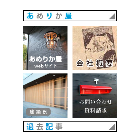
あめりか
あめりか屋WEBサイト
会社概要
建築例
お問い合
過去記事