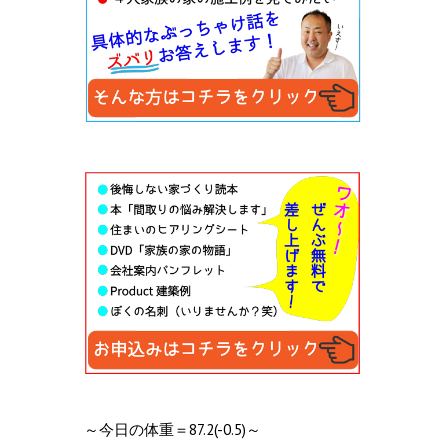
～今日の体重＝87.2(-0.5)～