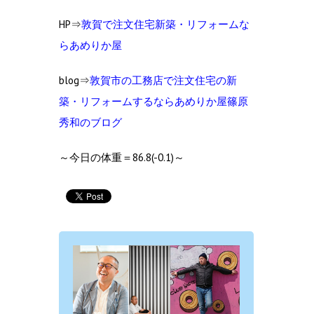
HP⇒
敦賀で注文住宅新築・リフォームな
らあめりか屋
blog⇒
敦賀市の工
務店で注文住宅の新
築・リフォームするならあめりか屋篠原
秀和のブログ
～今日の体重＝86.8(-0.1)～