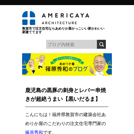
敦賀市で注文住宅ならあめりか屋かっこいい家かわいい
家建ててます
鹿児島の黒豚の刺身とレバー串焼
きが超絶うまい【黒いだるま】
こんにちは！福井県敦賀市の建築会社あ
めりか屋のこだわりの注文住宅専門家の
篠原秀和
です。