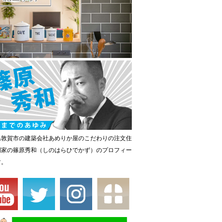
県敦賀市の建築会社あめりか屋のこだわりの注文住
門家の篠原秀和（しのはらひでかず）のプロフィー
す。