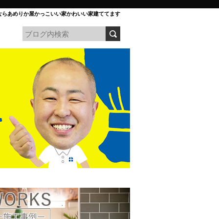
ならあめりか屋かっこいい家かわいい家建ててます