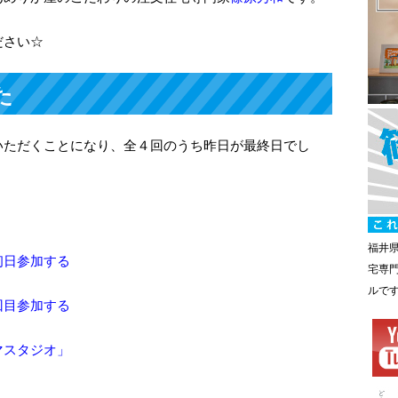
ださい☆
た
いただくことになり、全４回のうち昨日が最終日でし
福井
初日参加する
宅専
ルで
回目参加する
マスタジオ」