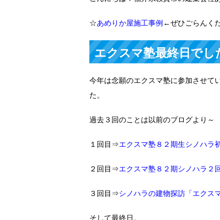
☆
あめりか屋施工事例
←ぜひごらんく
エクスマ塾最終日でし
今年は念願のエクスマ塾に参加させて
た。
過去３回のことは以前のブログより～
１回目⇒
エクスマ塾８２期生シノハラ
２回目⇒
エクスマ塾８２期シノハラ２
３回目⇒
シノハラの建物探訪「エクス
そして最終日。