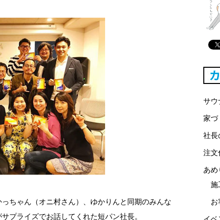
サウ
家づ
社長
注文
あめ
施
かっちゃん（オニ村さん）、ゆかりんと同期のみんな
お
がサプライズでお話してくれた短パン社長。
イベ