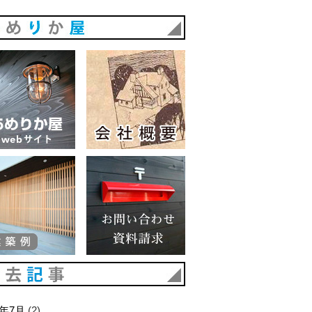
あめりか屋
あめりか屋WEBサイト
会社概要
建築例
お問い合わせ 資料請求
過去記事
6年7月
(2)