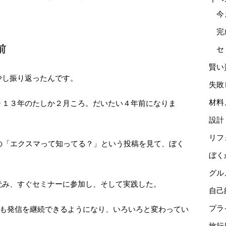
今
完
前
セ
賢い
少し振り返ったんです。
失敗
材料
０１３年のたしか２月ころ。だいたい４年前になりま
設計
リフ
okの「エクスマって知ってる？」という投稿を見て、ぼく
ぼく
グル
読み、すぐセミナーに参加し、そして実践した。
自己
プラ
でも発信を継続できるようになり、いろいろと変わってい
旅行