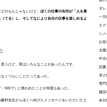
ダレ
ほどのもんじゃないけど、
ぼくの仕事の矢印が「人を喜
一方
た（てる）し、そしてなにより自分の仕事を楽しめるよ
エク
シノ
お友
た
太陽
中古
と思うけど、実はいろんなことがあったんです。
読書
求人
もなくつらいことだってあった。
専門
・SNSで）に救われたことが何度もあった。
建設
の藤村先生からぼくへ向けたメッセージをいただいたと
未分