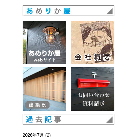
あめりか
あめりか屋WEBサイト
会社概要
建築例
お問い合
過去記事
2026年7月
(2)