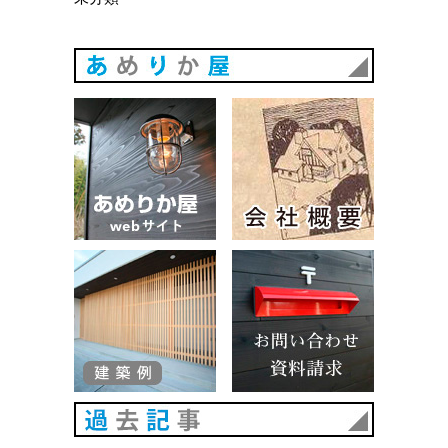
あめりか
あめりか屋WEBサイト
会社概要
建築例
お問い合
過去記事